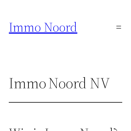
Ga
naar
Immo Noord
de
inhoud
Immo Noord NV